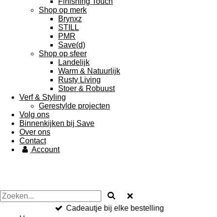
Finishing Touch
Shop op merk
Brynxz
STILL
PMR
Save(d)
Shop op sfeer
Landelijk
Warm & Natuurlijk
Rusty Living
Stoer & Robuust
Verf & Styling
Gerestylde projecten
Volg ons
Binnenkijken bij Save
Over ons
Contact
Account
Cadeautje bij elke bestelling