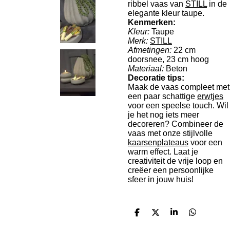
ribbel vaas van
STILL
in de
elegante kleur taupe.
Kenmerken:
Kleur:
Taupe
Merk:
STILL
Afmetingen:
22 cm
doorsnee, 23 cm hoog
Materiaal:
Beton
Decoratie tips:
Maak de vaas compleet met
een paar schattige
erwtjes
voor een speelse touch. Wil
je het nog iets meer
decoreren? Combineer de
vaas met onze stijlvolle
kaarsenplateaus
voor een
warm effect. Laat je
creativiteit de vrije loop en
creëer een persoonlijke
sfeer in jouw huis!
D
D
S
D
e
e
h
e