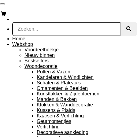
Ga
direct
naar
de
hoofdinhoud
Home
Webshop
Voordeelhoekje
Nieuw binnen
Bestsellers
Woondecoratie
Potten & Vazen
Kandelaren & Windlichten
Schalen & Plateau's
Ornamenten & Beelden
Kunsttakken & Zijdebloemen
Manden & Bakken
Klokken & Wanddecoratie
Kussens & Plaids
Kaarsen & Verlichting
Geurmomentjes
Verlichting
Decoratieve aankleding