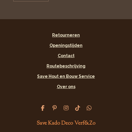
Retourneren
Openingstijden
Contact
Routebeschrijving
Save Hout en Bouw Service
Over ons
F
P
I
T
W
a
i
n
i
h
c
n
s
k
a
Save Kado Deco Verf&Zo
e
t
t
T
t
b
e
a
o
s