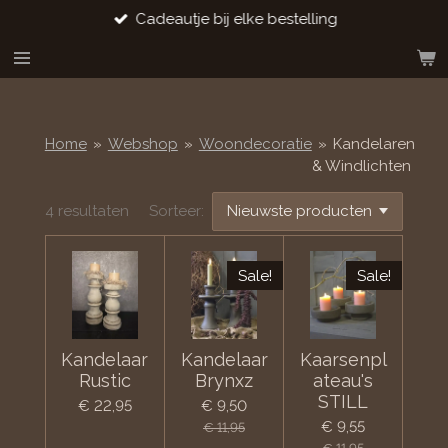
Cadeautje bij elke bestelling
Ga
direct
naar
de
hoofdinhoud
Home
»
Webshop
»
Woondecoratie
»
Kandelaren
& Windlichten
4 resultaten
Sorteer:
Sale!
Sale!
Kandelaar
Kandelaar
Kaarsenpl
Rustic
Brynxz
ateau's
STILL
€ 22,95
€ 9,50
€ 9,55
€ 11,95