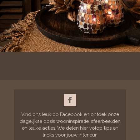
F
a
c
Vind ons leuk op Facebook en ontdek onze
e
dagelijkse dosis wooninspiratie, sfeerbeelden
b
en leuke acties. We delen hier volop tips en
o
tricks voor jouw interieur!
o