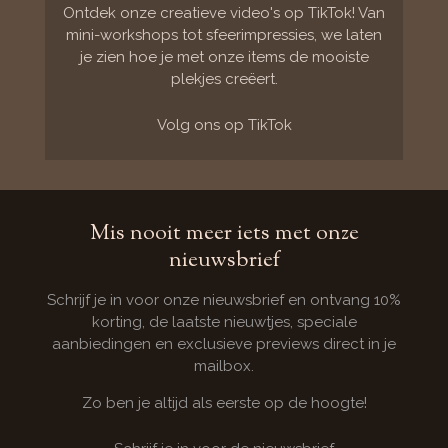
k
Ontdek onze creatieve video's op TikTok! Van
T
mini-workshops tot sfeerimpressies, we laten
o
je zien hoe je met onze items de mooiste
k
plekjes creëert.
Volg ons op TikTok
Mis nooit meer iets met onze
nieuwsbrief
Schrijf je in voor onze nieuwsbrief en ontvang 10%
korting, de laatste nieuwtjes, speciale
aanbiedingen en exclusieve previews direct in je
mailbox.
Zo ben je altijd als eerste op de hoogte!