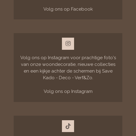
k
Volg ons op Facebook
I
n
s
Volg ons op Instagram voor prachtige foto's
t
van onze woondecoratie, nieuwe collecties
a
en een kijkje achter de schermen bij Save
g
Kado - Deco - Verf&Zo.
r
a
m
Volg ons op Instagram
T
i