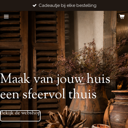
Cadeautje bij elke bestelling
Ga
direct
naar
de
hoofdinhoud
Maak van jouw huis
een sfeervol thuis
Bekijk de webshop