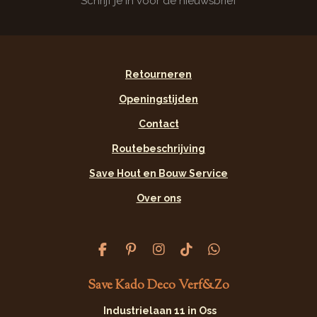
Schrijf je in voor de nieuwsbrief
Retourneren
Openingstijden
Contact
Routebeschrijving
Save Hout en Bouw Service
Over ons
F
P
I
T
W
a
i
n
i
h
c
n
s
k
a
Save Kado Deco Verf&Zo
e
t
t
T
t
b
e
a
o
s
Industrielaan 11 in Oss