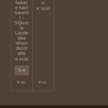
Sober
u
e Kast
€ 39,95
Save(d
) –
Stijlvol
le
Lande
lijke
Woon
decor
atie
€ 44,95
In winkelwagen
In winkelwagen