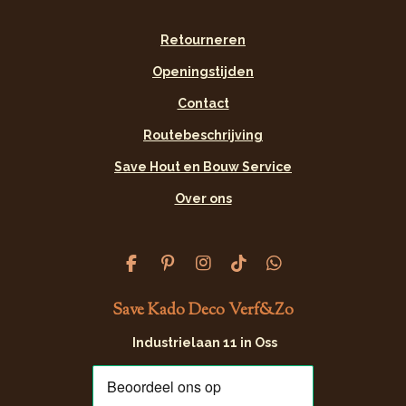
Retourneren
Openingstijden
Contact
Routebeschrijving
Save Hout en Bouw Service
Over ons
F
P
I
T
W
a
i
n
i
h
c
n
s
k
a
Save Kado Deco Verf&Zo
e
t
t
T
t
b
e
a
o
s
Industrielaan 11 in Oss
o
r
g
k
A
o
e
r
p
k
s
a
p
t
m