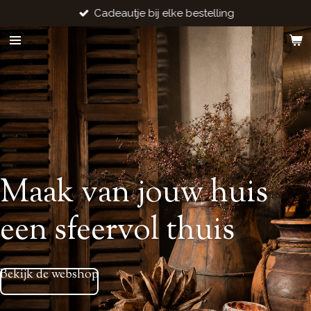
Cadeautje bij elke bestelling
Ga
direct
naar
de
hoofdinhoud
Maak van jouw huis
een sfeervol thuis
Bekijk de webshop