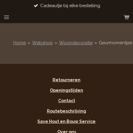
Cadeautje bij elke bestelling
Ga
direct
naar
de
hoofdinhoud
Home
»
Webshop
»
Woondecoratie
»
Geurmomentjes
Retourneren
Openingstijden
Contact
Routebeschrijving
Save Hout en Bouw Service
Over ons