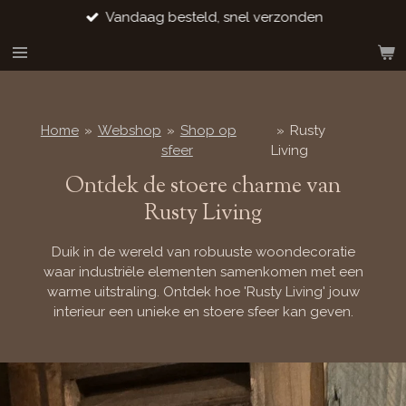
Vandaag besteld, snel verzonden
Ga
direct
naar
de
hoofdinhoud
Home
»
Webshop
»
Shop op
»
Rusty
sfeer
Living
Ontdek de stoere charme van
Rusty Living
Duik in de wereld van robuuste woondecoratie
waar industriële elementen samenkomen met een
warme uitstraling. Ontdek hoe 'Rusty Living' jouw
interieur een unieke en stoere sfeer kan geven.