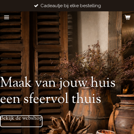
Cadeautje bij elke bestelling
Ga
direct
naar
de
hoofdinhoud
Maak van jouw huis
een sfeervol thuis
Bekijk de webshop