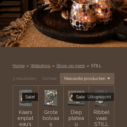
Home
»
Webshop
»
Shop op merk
»
STILL
5 resultaten
Sorteer:
Sale!
Sale!
Uitverkocht
Kaars
Grote
Diep
Ribbel
enplat
bolvaa
platea
vaas
eau's
s
u
STILL