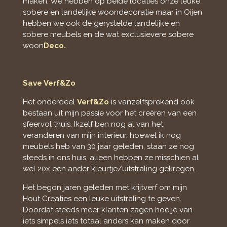
maken. We hebben op beide locaties onze leuke
sobere en landelijke woondecoratie maar in Oijen
hebben we ook de gerystelde landelijke en
sobere meubels en de wat exclusievere sobere
woon
Deco.
Save Verf&Zo
Het onderdeel
Verf&Zo
is vanzelfsprekend ook
bestaan uit mijn passie voor het creëren van een
sfeervol thuis. Ikzelf ben nog al van het
veranderen van mijn interieur, hoewel ik nog
meubels heb van 30 jaar geleden, staan ze nog
steeds in ons huis, alleen hebben ze misschien al
wel 20x een ander kleurtje/uitstraling gekregen.
Het begon jaren geleden met krijtverf om mijn
Hout Creaties een leuke uitstraling te geven.
Doordat steeds meer klanten zagen hoe je van
iets simpels iets totaal anders kan maken door