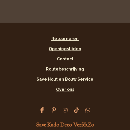
l
e
a
l
e
l
r
e
n
e
n
Retourneren
Openingstijden
Contact
Routebeschrijving
Save Hout en Bouw Service
Over ons
F
P
I
T
W
a
i
n
i
h
c
n
s
k
a
Save Kado Deco Verf&Zo
e
t
t
T
t