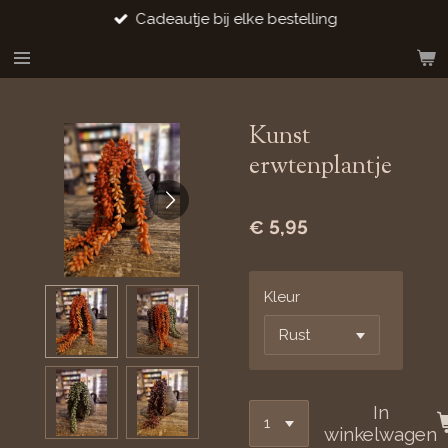
Cadeautje bij elke bestelling
Ga
direct
naar
de
hoofdinhoud
Kunst
erwtenplantje
€ 5,95
Kleur
In
winkelwagen