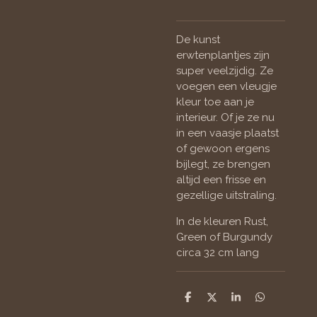
De kunst
erwtenplantjes zijn
super veelzijdig. Ze
voegen een vleugje
kleur toe aan je
interieur. Of je ze nu
in een vaasje plaatst
of gewoon ergens
bijlegt, ze brengen
altijd een frisse en
gezellige uitstraling.
In de kleuren Rust,
Green of Burgundy
circa 32 cm lang
D
D
S
D
e
e
h
e