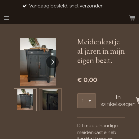
nden
Gratis verzending vanaf €10
Ga
direct
naar
de
hoofdinhoud
Meidenkastje
al jaren in mijn
eigen bezit.
€ 0,00
In
winkelwagen
Dit mooie handige
meidenkastje heb