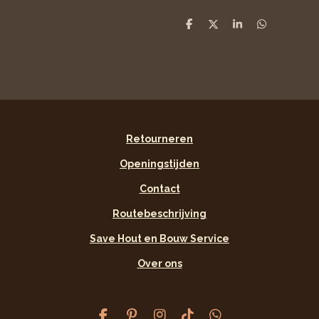
D
D
S
D
e
e
h
e
l
e
a
l
e
l
r
e
n
e
n
Retourneren
Openingstijden
Contact
Routebeschrijving
Save Hout en Bouw Service
Over ons