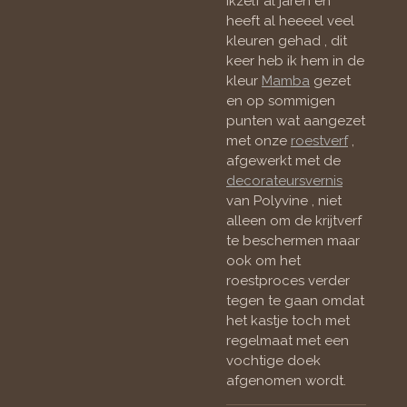
ikzelf al jaren en
heeft al heeeel veel
kleuren gehad , dit
keer heb ik hem in de
kleur
Mamba
gezet
en op sommigen
punten wat aangezet
met onze
roestverf
,
afgewerkt met de
decorateursvernis
van Polyvine , niet
alleen om de krijtverf
te beschermen maar
ook om het
roestproces verder
tegen te gaan omdat
het kastje toch met
regelmaat met een
vochtige doek
afgenomen wordt.