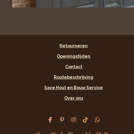
Retourneren
Openingstijden
Contact
Routebeschrijving
Save Hout en Bouw Service
Over ons
F
P
I
T
W
a
i
n
i
h
c
n
s
k
a