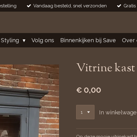
stelling
Vandaag besteld, snel verzonden
Gratis
 Styling
Volg ons
Binnenkijken bij Save
Over 
Vitrine kast
€ 0,00
In winkelwag
Op deze mooie vitrinekast he