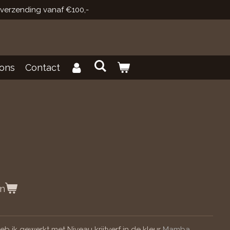
 verzending vanaf €100,-
ons
Contact
en
b ik gewerkt met Niveau krijtverf in de kleur
Mamba
,