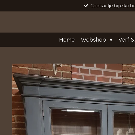
Cadeautje bij elke be
Ga
direct
naar
de
hoofdinhoud
Home
Webshop
Verf &