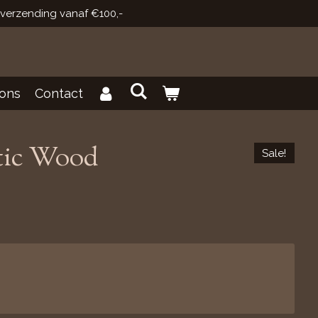
 verzending vanaf €100,-
ons
Contact
tic Wood
Sale!