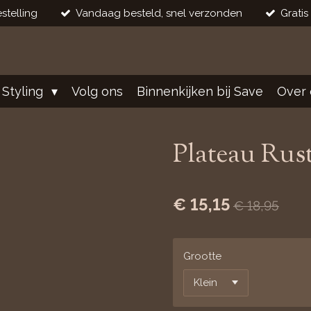
stelling
Vandaag besteld, snel verzonden
Gratis
 Styling
Volg ons
Binnenkijken bij Save
Over 
Plateau Rus
€ 15,15
€ 18,95
Grootte