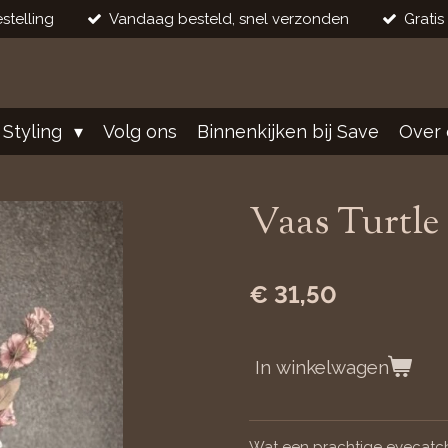
stelling
Vandaag besteld, snel verzonden
Gratis
 Styling
Volg ons
Binnenkijken bij Save
Over 
Vaas Turtle
€ 31,50
In winkelwagen
Wat een prachtige eyecatcher