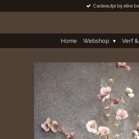
Cadeautje bij elke be
Ga
direct
naar
de
hoofdinhoud
Home
Webshop
Verf &