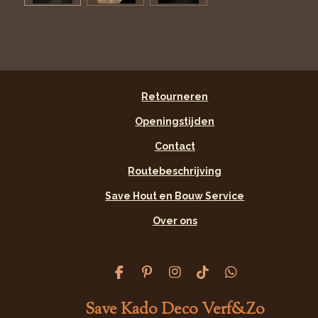
Retourneren
Openingstijden
Contact
Routebeschrijving
Save Hout en Bouw Service
Over ons
F
P
I
T
W
a
i
n
i
h
c
n
s
k
a
Save Kado Deco Verf&Zo
e
t
t
T
t