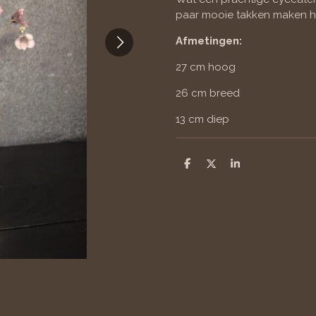
paar mooie takken maken he
Afmetingen:
27 cm hoog
26 cm breed
13 cm diep
D
D
S
e
e
h
l
e
a
e
l
r
n
e