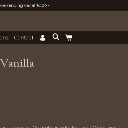
 verzending vanaf €100,-
ons
Contact
 Vanilla
 is deze vaas. Verkrijgbaar in de kleur Turtle Vanilla. Een