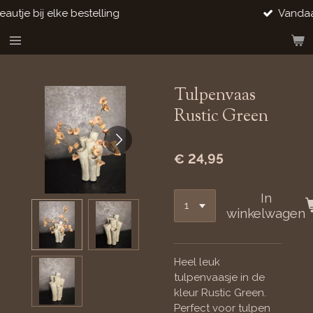
Vandaag besteld, snel verzonden
Ga
direct
naar
de
hoofdinhoud
Tulpenvaas
Rustic Green
€ 24,95
In
winkelwagen
Heel leuk
tulpenvaasje in de
kleur Rustic Green.
Perfect voor tulpen