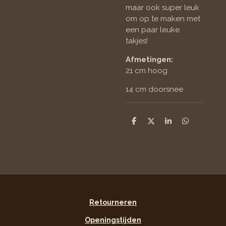
maar ook super leuk
om op te maken met
een paar leuke
takjes!
Afmetingen:
21 cm hoog
14 cm doorsnee
D
D
S
D
e
e
h
e
l
e
a
l
e
l
r
e
n
e
n
Retourneren
Openingstijden