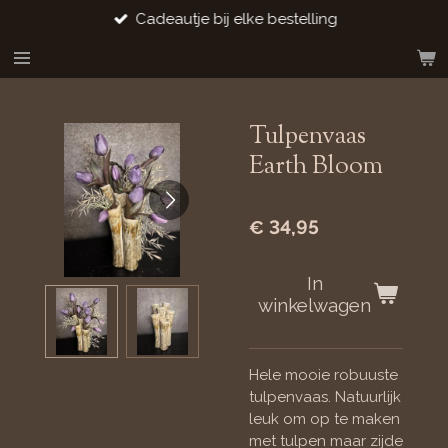
Cadeautje bij elke bestelling
Ga
direct
naar
de
hoofdinhoud
Tulpenvaas
Earth Bloom
€ 34,95
In
winkelwagen
Hele mooie robuuste
tulpenvaas. Natuurlijk
leuk om op te maken
met tulpen maar zijde