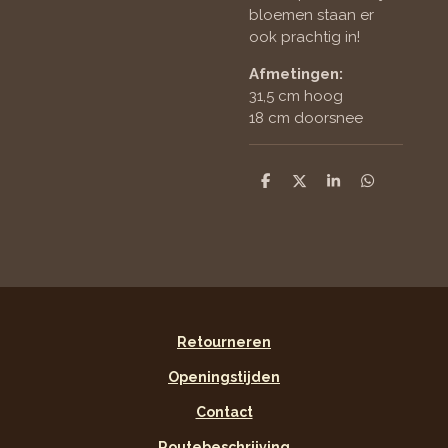
bloemen staan er
ook prachtig in!
Afmetingen:
31,5 cm hoog
18 cm doorsnee
D
D
S
D
e
e
h
e
l
e
a
l
e
l
r
e
n
e
n
Retourneren
Openingstijden
Contact
Routebeschrijving