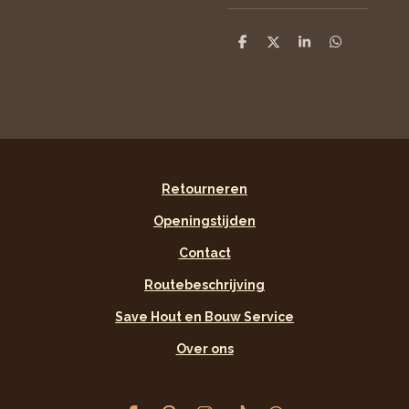
D
D
S
D
e
e
h
e
l
e
a
l
e
l
r
e
n
e
n
Retourneren
Openingstijden
Contact
Routebeschrijving
Save Hout en Bouw Service
Over ons