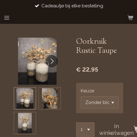
Cadeautje bij elke bestelling
Ga
direct
naar
de
hoofdinhoud
Oorkruik
Rustic Taupe
€ 22,95
Keuze
In
winkelwagen