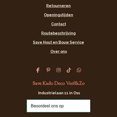
Retourneren
Openingstijden
Contact
Routebeschrijving
Save Hout en Bouw Service
Over ons
F
P
I
T
W
a
i
n
i
h
c
n
s
k
a
Save Kado Deco Verf&Zo
e
t
t
T
t
b
e
a
o
s
Industrielaan 11 in Oss
o
r
g
k
A
o
e
r
p
k
s
a
p
t
m