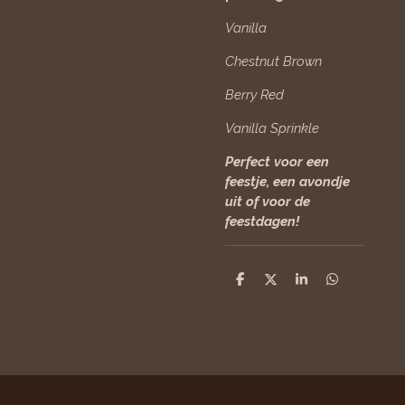
Vanilla
Chestnut Brown
Berry Red
Vanilla Sprinkle
Perfect voor een
feestje, een avondje
uit of voor de
feestdagen!
D
D
S
D
e
e
h
e
l
e
a
l
e
l
r
e
n
e
n