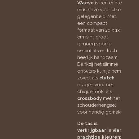
Waeve
is een echte
musthave voor elke
gelegenheid. Met
een compact
formaat van 20 x 13
cm is hij groot
genoeg voor je
essentials en toch
heerlijk handzaam.
Dankzij het slimme
ontwerp kun je hem
zowel als
clutch
dragen voor een
chique look, als
crossbody
met het
schouderhengsel
voor handig gemak.
De tas is
verkrijgbaar in vier
prachtige kleuren: