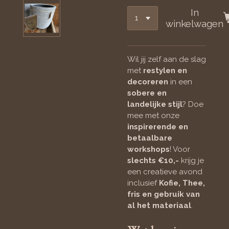
In
winkelwagen
Wil jij zelf aan de slag
met
restylen en
decoreren
in een
sobere en
landelijke stijl
? Doe
mee met onze
inspirerende en
betaalbare
workshops
! Voor
slechts €10,-
krijg je
een creatieve avond
inclusief
Kofie, Thee,
fris en gebruik van
al het materiaal
.