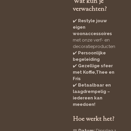
Wat kun je
verwachten?
✔️
Restyle jouw
eigen
woonaccessoires
met onze verf- en
decoratieproducten
✔️
Persoonlijke
begeleiding
✔️
Gezellige sfeer
met Koffie,Thee en
Fris
✔️
Betaalbaar en
laagdrempelig –
iedereen kan
meedoen!
Hoe werkt het?
📅
Datum:
Dinsdag 1