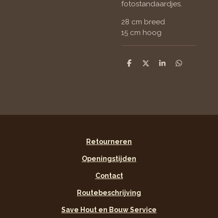
fotostandaardjes.
28 cm breed
15 cm hoog
D
D
S
D
e
e
h
e
l
e
a
l
e
l
r
e
n
e
n
Retourneren
Openingstijden
Contact
Routebeschrijving
Save Hout en Bouw Service