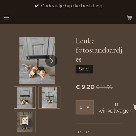
Cadeautje bij elke bestelling
Ga
direct
naar
de
hoofdinhoud
Leuke
fotostandaardj
es
Sale!
€ 9,20
€ 11,50
In
winkelwagen
Leuke