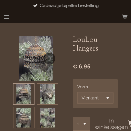
Cadeautje bij elke bestelling
Ga
direct
naar
de
hoofdinhoud
LouLou
Hangers
€ 6,95
Vorm
In
winkelwagen