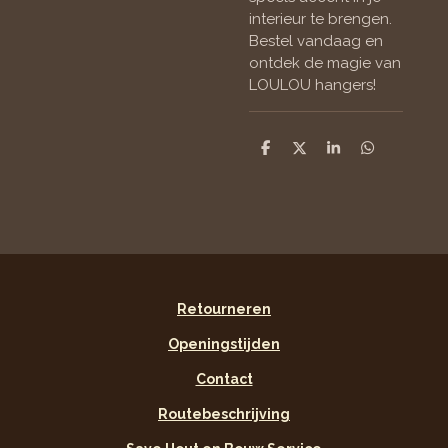
interieur te brengen.
Bestel vandaag en
ontdek de magie van
LOULOU hangers!
D
D
S
D
e
e
h
e
l
e
a
l
e
l
r
e
n
e
n
Retourneren
Openingstijden
Contact
Routebeschrijving