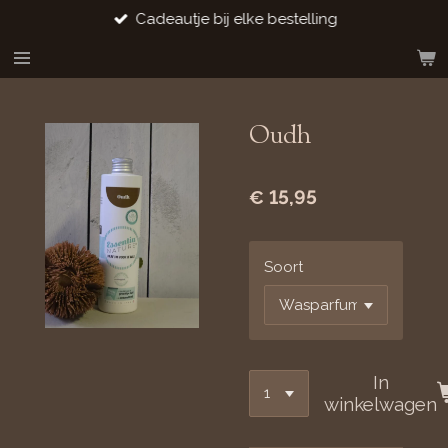
Cadeautje bij elke bestelling
Ga
direct
naar
de
hoofdinhoud
Oudh
€ 15,95
Soort
In
winkelwagen