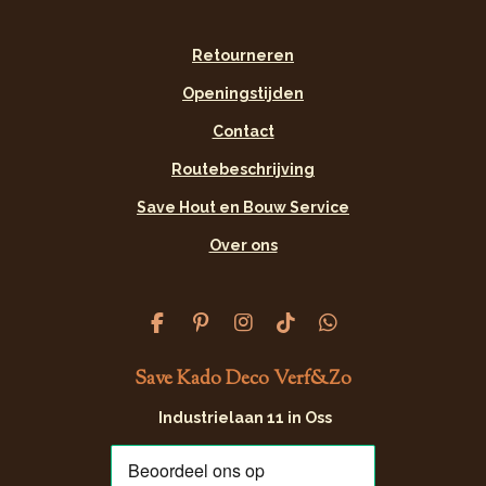
Retourneren
Openingstijden
Contact
Routebeschrijving
Save Hout en Bouw Service
Over ons
F
P
I
T
W
a
i
n
i
h
c
n
s
k
a
Save Kado Deco Verf&Zo
e
t
t
T
t
b
e
a
o
s
Industrielaan 11 in Oss
o
r
g
k
A
o
e
r
p
k
s
a
p