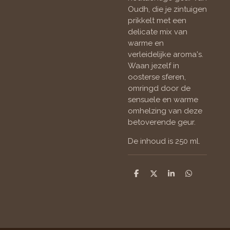
Oudh, die je zintuigen
prikkelt met een
delicate mix van
warme en
verleidelijke aroma's.
Waan jezelf in
oosterse sferen,
omringd door de
sensuele en warme
omhelzing van deze
betoverende geur.
De inhoud is 250 ml.
D
D
S
D
e
e
h
e
l
e
a
l
e
l
r
e
n
e
n