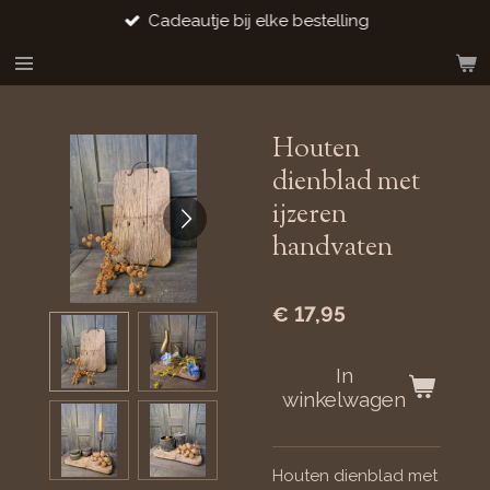
Cadeautje bij elke bestelling
Ga
direct
naar
de
hoofdinhoud
Houten
dienblad met
ijzeren
handvaten
€ 17,95
In
winkelwagen
Houten dienblad met