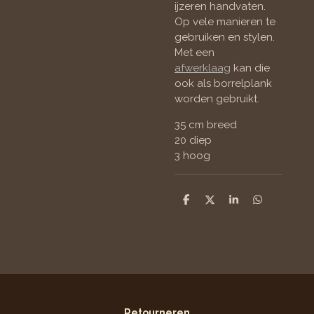
ijzeren handvaten.
Op vele manieren te
gebruiken en stylen.
Met een
afwerklaag
kan die
ook als borrelplank
worden gebruikt.
35 cm breed
20 diep
3 hoog
D
D
S
D
e
e
h
e
l
e
a
l
e
l
r
e
n
e
n
Retourneren