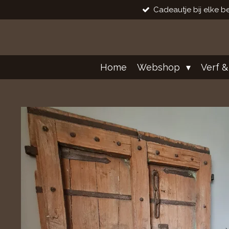
Cadeautje bij elke be
Ga
direct
naar
de
hoofdinhoud
Home
Webshop
Verf &