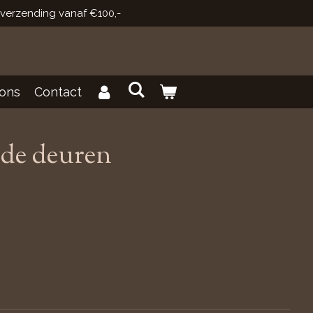
 verzending vanaf €100,-
ons
Contact
ude deuren