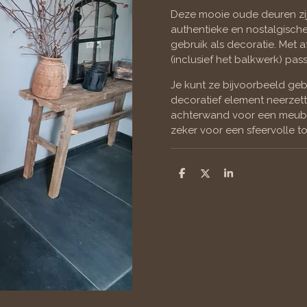
Deze mooie oude deuren zijn
authentieke en nostalgische
gebruik als decoratie. Met 
(inclusief het balkwerk) pass
Je kunt ze bijvoorbeeld geb
decoratief element neerzet
achterwand voor een meubel
zeker voor een sfeervolle t
D
D
S
e
e
h
l
e
a
e
l
r
n
e