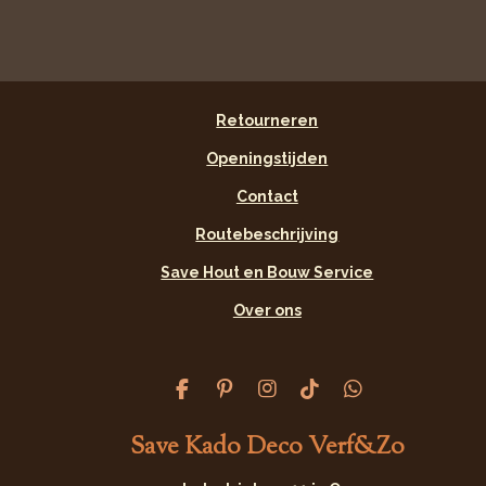
Retourneren
Openingstijden
Contact
Routebeschrijving
Save Hout en Bouw Service
Over ons
F
P
I
T
W
a
i
n
i
h
c
n
s
k
a
Save Kado Deco Verf&Zo
e
t
t
T
t
b
e
a
o
s