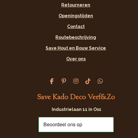
Retourneren
Openingstijden
Contact
Routebeschrijving
Save Hout en Bouw Service
Over ons
F
P
I
T
W
a
i
n
i
h
c
n
s
k
a
Save Kado Deco Verf&Zo
e
t
t
T
t
b
e
a
o
s
Industrielaan 11 in Oss
o
r
g
k
A
o
e
r
p
k
s
a
p
t
m