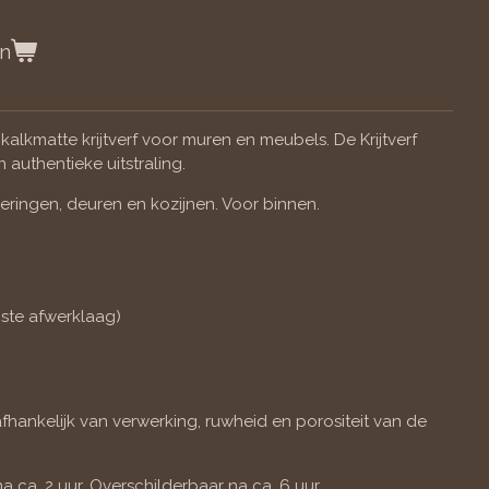
en
 kalkmatte krijtverf voor muren en meubels. De Krijtverf
authentieke uitstraling.
izeringen, deuren en kozijnen. Voor binnen.
iste afwerklaag)
afhankelijk van verwerking, ruwheid en porositeit van de
na ca. 2 uur. Overschilderbaar na ca. 6 uur.