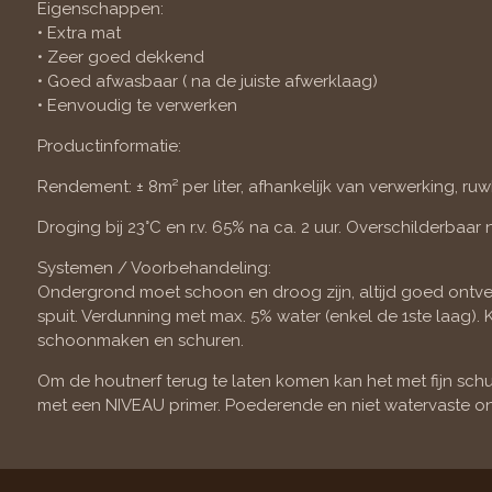
Eigenschappen:
• Extra mat
• Zeer goed dekkend
• Goed afwasbaar ( na de juiste afwerklaag)
• Eenvoudig te verwerken
Productinformatie:
Rendement: ± 8m² per liter, afhankelijk van verwerking, ru
Droging bij 23°C en r.v. 65% na ca. 2 uur. Overschilderbaar n
Systemen / Voorbehandeling:
Ondergrond moet schoon en droog zijn, altijd goed ontvett
spuit. Verdunning met max. 5% water (enkel de 1ste laa
schoonmaken en schuren.
Om de houtnerf terug te laten komen kan het met fijn s
met een NIVEAU primer. Poederende en niet watervaste o