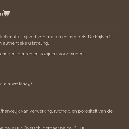
en
 kalkmatte krijtverf voor muren en meubels. De Krijtverf
authentieke uitstraling.
izeringen, deuren en kozijnen. Voor binnen.
iste afwerklaag)
afhankelijk van verwerking, ruwheid en porositeit van de
na ca. 2 uur. Overschilderbaar na ca. 6 uur.