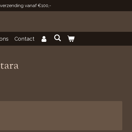
 verzending vanaf €100,-
ons
Contact
tara