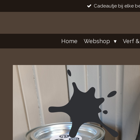
Cadeautje bij elke be
Ga
direct
naar
de
hoofdinhoud
Home
Webshop
Verf &