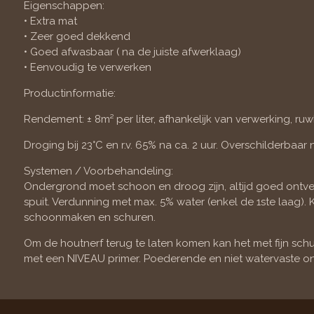
Eigenschappen:
• Extra mat
• Zeer goed dekkend
• Goed afwasbaar ( na de juiste afwerklaag)
• Eenvoudig te verwerken
Productinformatie:
Rendement: ± 8m² per liter, afhankelijk van verwerking, ru
Droging bij 23°C en r.v. 65% na ca. 2 uur. Overschilderbaar n
Systemen / Voorbehandeling:
Ondergrond moet schoon en droog zijn, altijd goed ontvett
spuit. Verdunning met max. 5% water (enkel de 1ste laa
schoonmaken en schuren.
Om de houtnerf terug te laten komen kan het met fijn s
met een NIVEAU primer. Poederende en niet watervaste o