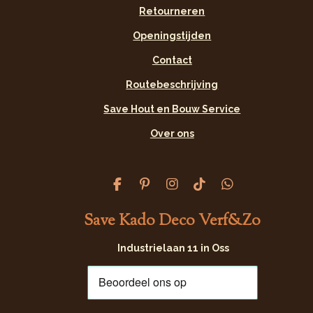
Retourneren
Openingstijden
Contact
Routebeschrijving
Save Hout en Bouw Service
Over ons
F
P
I
T
W
a
i
n
i
h
c
n
s
k
a
Save Kado Deco Verf&Zo
e
t
t
T
t
b
e
a
o
s
Industrielaan 11 in Oss
o
r
g
k
A
o
e
r
p
k
s
a
p
t
m