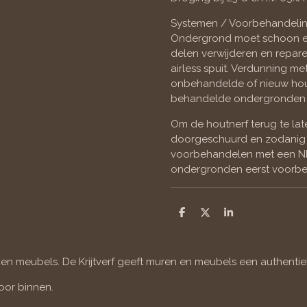
Systemen / Voorbehandelin
Ondergrond moet schoon en 
delen verwijderen en reparer
airless spuit. Verdunning me
onbehandelde of nieuw ho
behandelde ondergronden 
Om de houtnerf terug te la
doorgeschuurd en zodanig 
voorbehandelen met een NI
ondergronden eerst voorbe
D
D
S
e
e
h
l
e
a
e
l
r
n
e
 en meubels. De Krijtverf geeft muren en meubels een authentiek
Voor binnen.