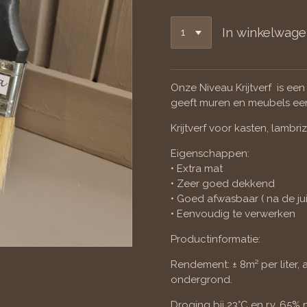
In winkelwag
Onze Niveau Krijtverf is een
geeft muren en meubels een 
Krijtverf voor kasten, lambr
Eigenschappen:
• Extra mat
• Zeer goed dekkend
• Goed afwasbaar ( na de ju
• Eenvoudig te verwerken
Productinformatie:
Rendement: ± 8m² per liter, 
ondergrond.
Droging bij 23°C en r.v. 65% 