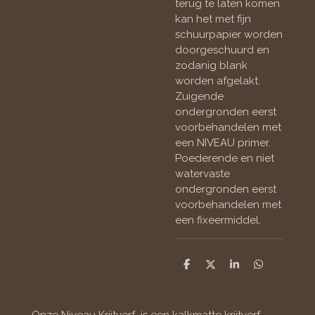
terug te laten komen
kan het met fijn
schuurpapier worden
doorgeschuurd en
zodanig blank
worden afgelakt.
Zuigende
ondergronden eerst
voorbehandelen met
een NIVEAU primer.
Poederende en niet
watervaste
ondergronden eerst
voorbehandelen met
een fixeermiddel.
D
D
S
D
e
e
h
e
l
e
a
l
e
l
r
e
n
e
n