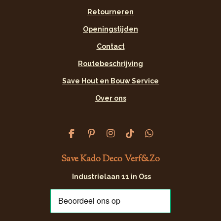
Retourneren
Openingstijden
Contact
Routebeschrijving
Save Hout en Bouw Service
Over ons
F
P
I
T
W
a
i
n
i
h
c
n
s
k
a
Save Kado Deco Verf&Zo
e
t
t
T
t
b
e
a
o
s
Industrielaan 11 in Oss
o
r
g
k
A
o
e
r
p
k
s
a
p
t
m