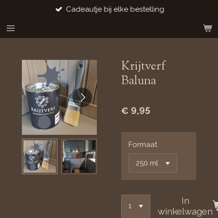
Cadeautje bij elke bestelling
Ga
direct
naar
de
hoofdinhoud
Krijtverf
Baluna
€ 9,95
Formaat
In
winkelwagen