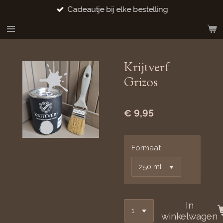
Cadeautje bij elke bestelling
Ga
direct
naar
de
hoofdinhoud
Krijtverf
Grizos
€ 9,95
Formaat
In
winkelwagen