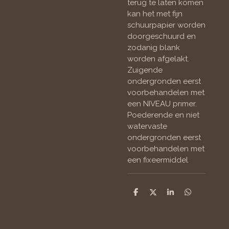
terug te laten komen
kan het met fijn
schuurpapier worden
doorgeschuurd en
zodanig blank
worden afgelakt.
Zuigende
ondergronden eerst
voorbehandelen met
een NIVEAU primer.
Poederende en niet
watervaste
ondergronden eerst
voorbehandelen met
een fixeermiddel.
D
D
S
D
e
e
h
e
l
e
a
l
e
l
r
e
n
e
n