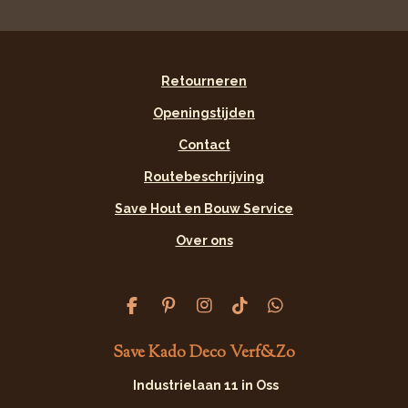
Retourneren
Openingstijden
Contact
Routebeschrijving
Save Hout en Bouw Service
Over ons
F
P
I
T
W
a
i
n
i
h
c
n
s
k
a
Save Kado Deco Verf&Zo
e
t
t
T
t
b
e
a
o
s
Industrielaan 11 in Oss
o
r
g
k
A