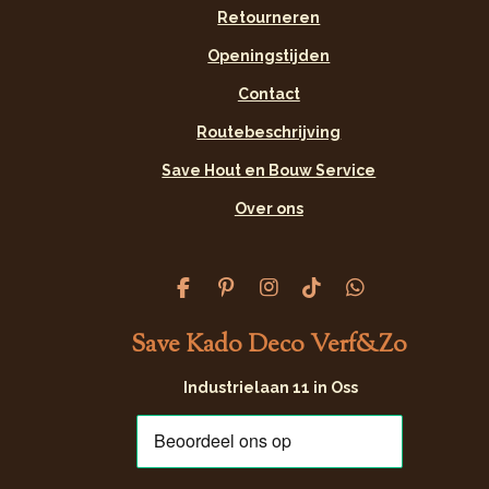
Retourneren
Openingstijden
Contact
Routebeschrijving
Save Hout en Bouw Service
Over ons
F
P
I
T
W
a
i
n
i
h
c
n
s
k
a
Save Kado Deco Verf&Zo
e
t
t
T
t
b
e
a
o
s
Industrielaan 11 in Oss
o
r
g
k
A
o
e
r
p
k
s
a
p
t
m