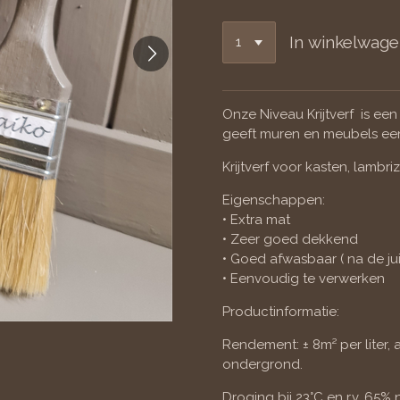
In winkelwag
Onze Niveau Krijtverf is een
geeft muren en meubels een 
Krijtverf voor kasten, lambr
Eigenschappen:
• Extra mat
• Zeer goed dekkend
• Goed afwasbaar ( na de ju
• Eenvoudig te verwerken
Productinformatie:
Rendement: ± 8m² per liter, 
ondergrond.
Droging bij 23°C en r.v. 65% 