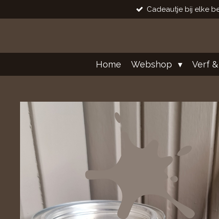
Cadeautje bij elke be
Ga
direct
naar
de
hoofdinhoud
Home
Webshop
Verf &