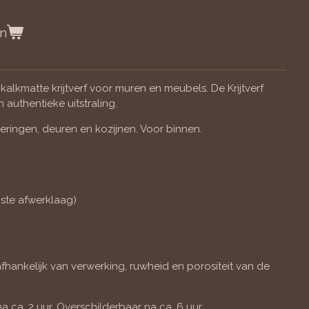
en
 kalkmatte krijtverf voor muren en meubels. De Krijtverf
authentieke uitstraling.
izeringen, deuren en kozijnen. Voor binnen.
iste afwerklaag)
afhankelijk van verwerking, ruwheid en porositeit van de
na ca. 2 uur. Overschilderbaar na ca. 6 uur.