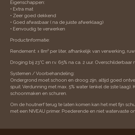
Eigenschappen:
• Extra mat
• Zeer goed dekkend
• Goed afwasbaar ( na de juiste afwerklaag)
• Eenvoudig te verwerken
Productinformatie:
Rendement: ± 8m² per liter, afhankelijk van verwerking, ru
Droging bij 23°C en r.v. 65% na ca. 2 uur. Overschilderbaar n
Systemen / Voorbehandeling:
Ondergrond moet schoon en droog zijn, altijd goed ontvett
spuit. Verdunning met max. 5% water (enkel de 1ste laa
schoonmaken en schuren.
Om de houtnerf terug te laten komen kan het met fijn s
met een NIVEAU primer. Poederende en niet watervaste o