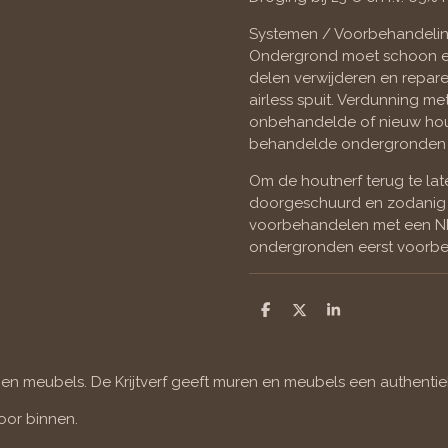
Systemen / Voorbehandelin
Ondergrond moet schoon en 
delen verwijderen en reparer
airless spuit. Verdunning me
onbehandelde of nieuw ho
behandelde ondergronden 
Om de houtnerf terug te la
doorgeschuurd en zodanig 
voorbehandelen met een NI
ondergronden eerst voorbe
D
D
S
e
e
h
l
e
a
e
l
r
n
e
 en meubels. De Krijtverf geeft muren en meubels een authentiek
Voor binnen.