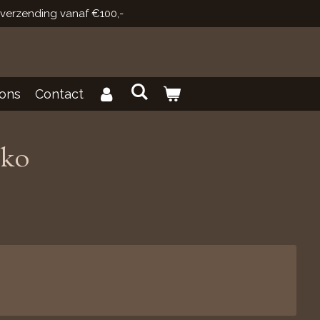
 verzending vanaf €100,-
ons
Contact
iko