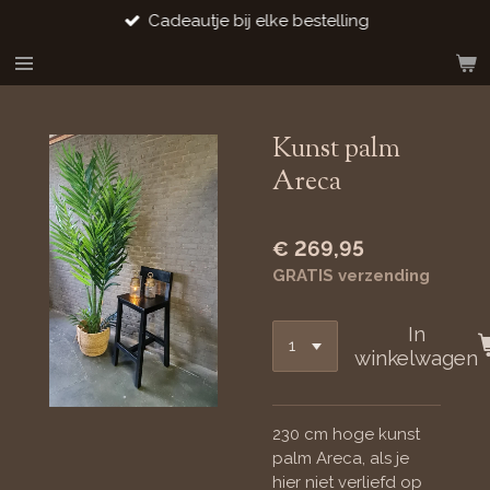
Cadeautje bij elke bestelling
Ga
direct
naar
de
hoofdinhoud
Kunst palm
Areca
€ 269,95
GRATIS verzending
In
winkelwagen
230 cm hoge kunst
palm Areca, als je
hier niet verliefd op