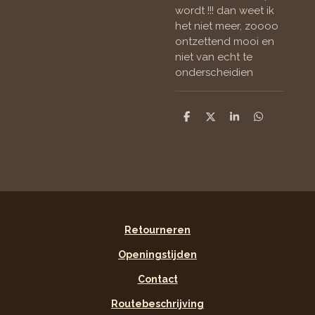
wordt !!! dan weet ik
het niet meer, zoooo
ontzettend mooi en
niet van echt te
onderscheidien
D
D
S
D
e
e
h
e
l
e
a
l
e
l
r
e
n
e
n
Retourneren
Openingstijden
Contact
Routebeschrijving