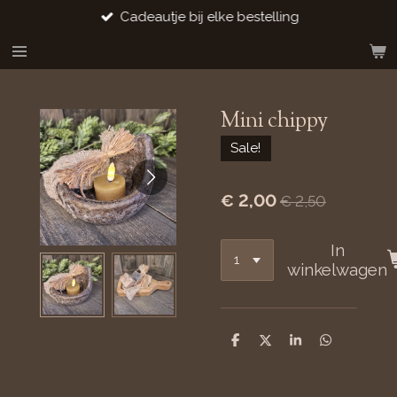
Cadeautje bij elke bestelling
Ga
direct
naar
de
hoofdinhoud
Mini chippy
Sale!
€ 2,00
€ 2,50
In
winkelwagen
D
D
S
D
e
e
h
e
l
e
a
l
e
l
r
e