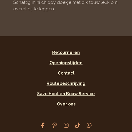
n
e
n
Schattig mini chippy doekje met dik touw leuk om
overal bij te leggen.
Retourneren
Openingstijden
Contact
Routebeschrijving
Save Hout en Bouw Service
Over ons
F
P
I
T
W