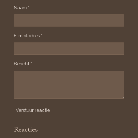
o
e
r
Naam *
k
s
a
t
m
E-mailadres *
Bericht *
Verstuur reactie
Reacties