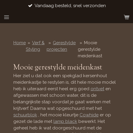
Vandaag besteld, snel verzonden
Ga
direct
naar
de
hoofdinhoud
Home
»
Verf &
»
Gerestylde
»
Mooie
Styling
projecten
gerestylde
meidenkast
Mooie gerestylde meidenkast
Hier ziet u dat ook een spekglad kersenhout
meidenkastje te restylen is, dit hele mooie model
heb ik uiteraard eerst heel erg goed
ontvet
en
afgewassen met schoon water, dit is de
belangrijkste stap voordat je gaat werken met
krijtverf. Daarna wat opgeschuurd met het
schuurblok
, het mooie kleurtje
Cowhide
er op
gezet de lade met
lamp black
bewerkt. Het
geheel heb ik wat doorgeschuurd met de