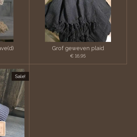
ve(d)
Grof geweven plaid
€ 16,95
Sale!