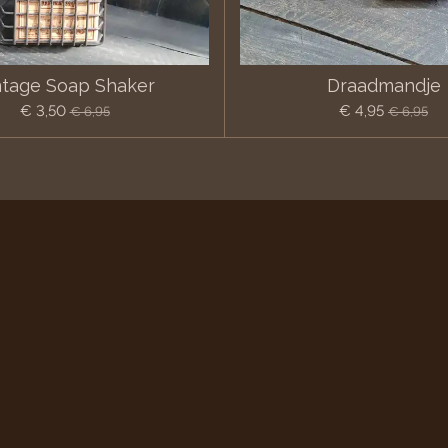
ntage Soap Shaker
Draadmandje
€ 3,50
€ 4,95
€ 6,95
€ 6,95