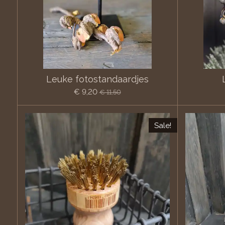
Leuke fotostandaardjes
€ 9,20
€ 11,50
Sale!