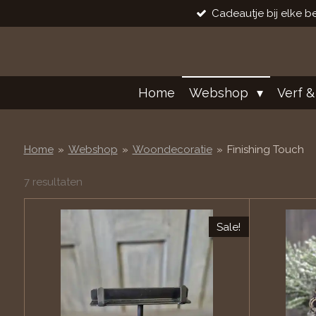
Cadeautje bij elke be
Ga
direct
naar
de
hoofdinhoud
Home
Webshop
Verf &
Home
»
Webshop
»
Woondecoratie
»
Finishing Touch
7 resultaten
Sale!