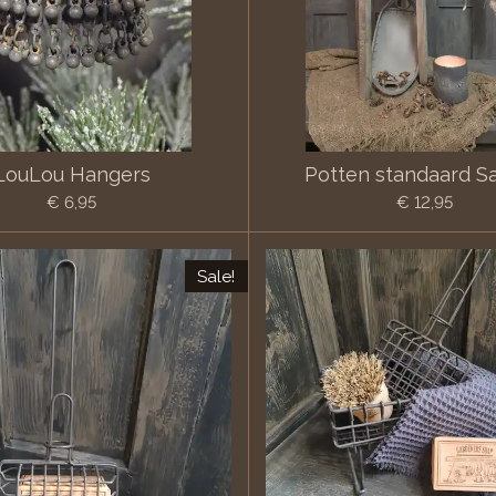
LouLou Hangers
Potten standaard Sa
€ 6,95
€ 12,95
Sale!