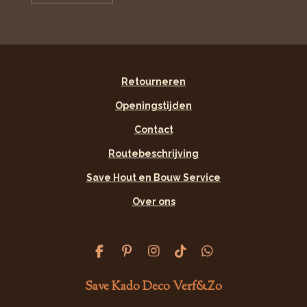
Retourneren
Openingstijden
Contact
Routebeschrijving
Save Hout en Bouw Service
Over ons
F
P
I
T
W
a
i
n
i
h
c
n
s
k
a
Save Kado Deco Verf&Zo
e
t
t
T
t
b
e
a
o
s