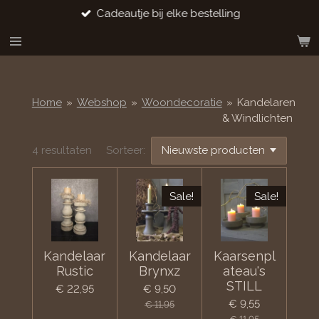
Cadeautje bij elke bestelling
Ga
direct
naar
de
hoofdinhoud
Home
»
Webshop
»
Woondecoratie
»
Kandelaren
& Windlichten
4 resultaten
Sorteer:
Sale!
Sale!
Kandelaar
Kandelaar
Kaarsenpl
Rustic
Brynxz
ateau's
STILL
€ 22,95
€ 9,50
€ 9,55
€ 11,95