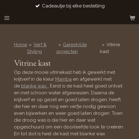
Cadeautje bij elke bestelling
Ga
direct
naar
de
hoofdinhoud
Home
»
Verf &
»
Gerestylde
»
Vitrine
Styling
projecten
kast
Vitrine kast
Op deze mooie vitrinekast heb ik gewerkt met
krijtverf in de kleur
Mamba
en afgewerkt met
de
blanke wax .
Eerst is de kast heel goed ontvet
en met schoon water afgewassen. Daarna de
krijtverf er op gezet en goed laten drogen, heeft
die hier en daar nog een verfje nodig gewoon
even bijwerken en weer goed laten drogen. Toen
die droog was is die hier en daar wat
opgeschuurd om een doorleefde look te creëren.
En tot slot is heel de kast met blanke wax